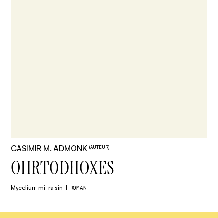
CASIMIR M. ADMONK
(AUTEUR)
OHRTODHOXES
Mycélium mi-raisin
ROMAN