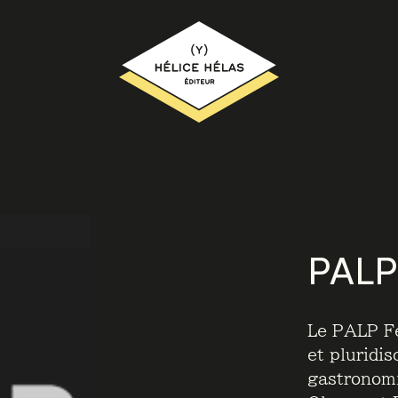
PALP 
Le PALP Fe
et pluridis
gastronomi