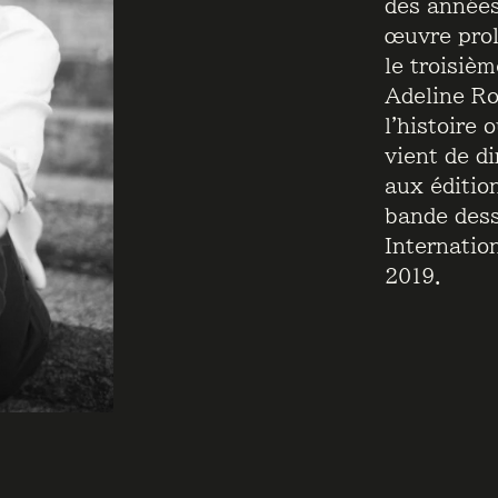
des années
œuvre proli
le troisiè
Adeline Ros
l’histoire 
vient de di
aux éditio
bande dess
Internatio
2019.